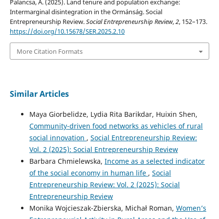
Palancsa, A. (2025). Land tenure and population exchange:
Intermarginal disintegration in the Ormánság. Social
Entrepreneurship Review.
Social Entrepreneurship Review
,
2
, 152–173.
https://doi.org/10.15678/SER.2025.2.10
More Citation Formats
Similar Articles
Maya Giorbelidze, Lydia Rita Barikdar, Huixin Shen,
Community-driven food networks as vehicles of rural
social innovation
,
Social Entrepreneurship Review:
Vol. 2 (2025): Social Entrepreneurship Review
Barbara Chmielewska,
Income as a selected indicator
of the social economy in human life
,
Social
Entrepreneurship Review: Vol. 2 (2025): Social
Entrepreneurship Review
Monika Wojcieszak-Zbierska, Michał Roman,
Women’s