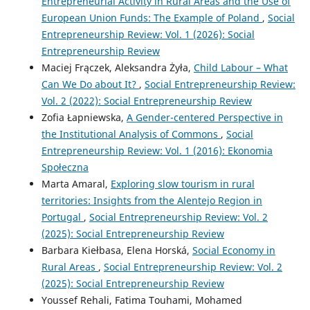
Entrepreneurial Activity in Rural Areas and the Use of
European Union Funds: The Example of Poland
,
Social
Entrepreneurship Review: Vol. 1 (2026): Social
Entrepreneurship Review
Maciej Frączek, Aleksandra Żyła,
Child Labour – What
Can We Do about It?
,
Social Entrepreneurship Review:
Vol. 2 (2022): Social Entrepreneurship Review
Zofia Łapniewska,
A Gender-centered Perspective in
the Institutional Analysis of Commons
,
Social
Entrepreneurship Review: Vol. 1 (2016): Ekonomia
Społeczna
Marta Amaral,
Exploring slow tourism in rural
territories: Insights from the Alentejo Region in
Portugal
,
Social Entrepreneurship Review: Vol. 2
(2025): Social Entrepreneurship Review
Barbara Kiełbasa, Elena Horská,
Social Economy in
Rural Areas
,
Social Entrepreneurship Review: Vol. 2
(2025): Social Entrepreneurship Review
Youssef Rehali, Fatima Touhami, Mohamed