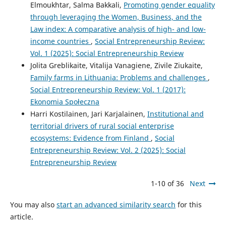
Elmoukhtar, Salma Bakkali,
Promoting gender equality
through leveraging the Women, Business, and the
Law index: A comparative analysis of high- and low-
income countries
,
Social Entrepreneurship Review:
Vol. 1 (2025): Social Entrepreneurship Review
Jolita Greblikaite, Vitalija Vanagiene, Zivile Ziukaite,
Family farms in Lithuania: Problems and challenges
,
Social Entrepreneurship Review: Vol. 1 (2017):
Ekonomia Społeczna
Harri Kostilainen, Jari Karjalainen,
Institutional and
territorial drivers of rural social enterprise
ecosystems: Evidence from Finland
,
Social
Entrepreneurship Review: Vol. 2 (2025): Social
Entrepreneurship Review
1-10 of 36
Next
You may also
start an advanced similarity search
for this
article.