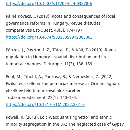
https://doi.org/10.1007/s11205-024-03278-6
Pálné Kovács, I. (2013). Roots and consequences of local
governance reforms in Hungary. Revue d’études
comparatives Est-Ouest, 43(3), 174–197.
https://doi.org/10.4074/S0338059912003063
Pénzes, J., Pásztor, I. Z., Tátrai, P., & Kóti, T. (2019). Roma
population in Hungary – spatial distribution and its
temporal changes. Deturope, 11(3), 138–159.
Pohl, M., Tibold, A., Pankász, B., & Nemeskéri, Z. (2022).
Fizikai és szellemi kompetenciák mérése az Ormánságban
élő 45 év feletti munkavállalók körében.
Tudásmenedzsment, 23(1), 140–154.
https://doi.org/10.15170/TM.2022.23.1.9
Powell, R. (2013). Loïc Wacquant’s “ghetto” and ethnic
minority segregation in the UK: The neglected case of Gypsy