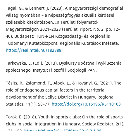
Tagai, G., & Lennert, J. (2023). A magyarországi demográfiai
válság nyomában – a népességfogyás aktuális kérdései
szélesebb kitekintésben. In Területi folyamatok
Magyarországon 2021–2023 (Területi riport, No. 2, pp. 12–
40). Budapest: HUN-REN Közgazdaság- és Regionális
Tudományi Kutatóközpont, Regionális Kutatások Intézete.
https://real.mtak.hu/182888
Tarkowska, E. (Ed.). (2013). Dyskursy ubóstwa i wykluczenia
społecznego. Instytut Filozofii i Socjologii PAN.
Tésits, R., Zsigmond, T., Alpek, L., & Hoványi, G. (2021). The
role of endogenous capital factors in the territorial
development of the Sellye District in Hungary. Regional
Statistics, 11(1), 58–77.
https://doi.org/10.15196/RS110103
Török, E. (2018). Youth in sports clubs: On the role of sports
clubs in social integration in Hungary. Society Register, 2(1),
131–153.
https://doi.org/10.14746/sr.2018.2.1.08