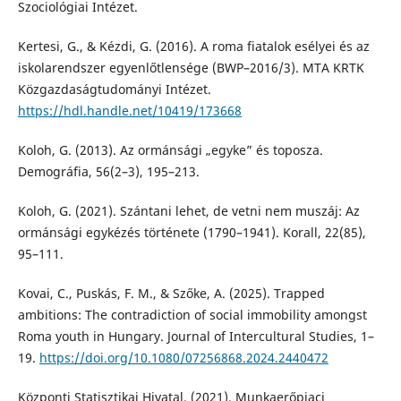
Szociológiai Intézet.
Kertesi, G., & Kézdi, G. (2016). A roma fiatalok esélyei és az
iskolarendszer egyenlőtlensége (BWP–2016/3). MTA KRTK
Közgazdaságtudományi Intézet.
https://hdl.handle.net/10419/173668
Koloh, G. (2013). Az ormánsági „egyke” és toposza.
Demográfia, 56(2–3), 195–213.
Koloh, G. (2021). Szántani lehet, de vetni nem muszáj: Az
ormánsági egykézés története (1790–1941). Korall, 22(85),
95–111.
Kovai, C., Puskás, F. M., & Szőke, A. (2025). Trapped
ambitions: The contradiction of social immobility amongst
Roma youth in Hungary. Journal of Intercultural Studies, 1–
19.
https://doi.org/10.1080/07256868.2024.2440472
Központi Statisztikai Hivatal. (2021). Munkaerőpiaci