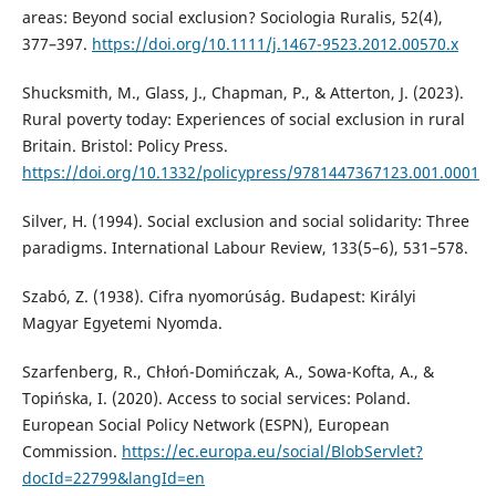
areas: Beyond social exclusion? Sociologia Ruralis, 52(4),
377–397.
https://doi.org/10.1111/j.1467-9523.2012.00570.x
Shucksmith, M., Glass, J., Chapman, P., & Atterton, J. (2023).
Rural poverty today: Experiences of social exclusion in rural
Britain. Bristol: Policy Press.
https://doi.org/10.1332/policypress/9781447367123.001.0001
Silver, H. (1994). Social exclusion and social solidarity: Three
paradigms. International Labour Review, 133(5–6), 531–578.
Szabó, Z. (1938). Cifra nyomorúság. Budapest: Királyi
Magyar Egyetemi Nyomda.
Szarfenberg, R., Chłoń-Domińczak, A., Sowa-Kofta, A., &
Topińska, I. (2020). Access to social services: Poland.
European Social Policy Network (ESPN), European
Commission.
https://ec.europa.eu/social/BlobServlet?
docId=22799&langId=en