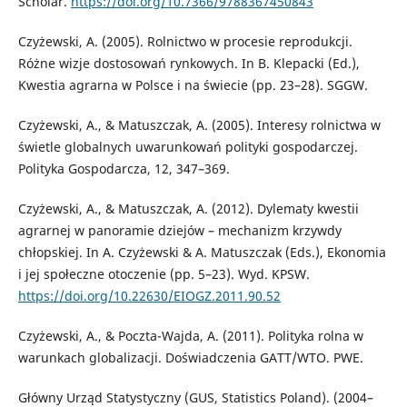
Scholar.
https://doi.org/10.7366/9788367450843
Czyżewski, A. (2005). Rolnictwo w procesie reprodukcji.
Różne wizje dostosowań rynkowych. In B. Klepacki (Ed.),
Kwestia agrarna w Polsce i na świecie (pp. 23–28). SGGW.
Czyżewski, A., & Matuszczak, A. (2005). Interesy rolnictwa w
świetle globalnych uwarunkowań polityki gospodarczej.
Polityka Gospodarcza, 12, 347–369.
Czyżewski, A., & Matuszczak, A. (2012). Dylematy kwestii
agrarnej w panoramie dziejów – mechanizm krzywdy
chłopskiej. In A. Czyżewski & A. Matuszczak (Eds.), Ekonomia
i jej społeczne otoczenie (pp. 5–23). Wyd. KPSW.
https://doi.org/10.22630/EIOGZ.2011.90.52
Czyżewski, A., & Poczta-Wajda, A. (2011). Polityka rolna w
warunkach globalizacji. Doświadczenia GATT/WTO. PWE.
Główny Urząd Statystyczny (GUS, Statistics Poland). (2004–