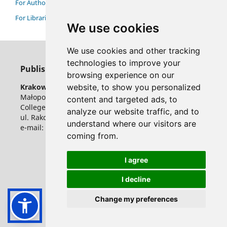
For Authors
For Librarians
We use cookies
We use cookies and other tracking
technologies to improve your
Publisher
browsing experience on our
website, to show you personalized
Krakow University of Economics
Małopolska School of Public Administration
content and targeted ads, to
College of Public Economy and Administration
analyze our website traffic, and to
ul. Rakowicka 27, 31-510 Krakow, Poland
understand where our visitors are
e-mail: ser@uek.krakow.pl
coming from.
I agree
I decline
Change my preferences