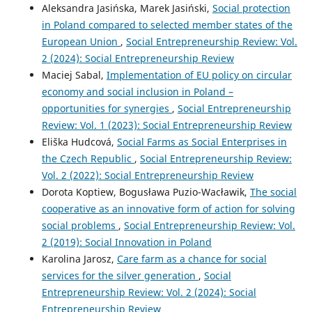
Aleksandra Jasińska, Marek Jasiński,
Social protection
in Poland compared to selected member states of the
European Union
,
Social Entrepreneurship Review: Vol.
2 (2024): Social Entrepreneurship Review
Maciej Sabal,
Implementation of EU policy on circular
economy and social inclusion in Poland –
opportunities for synergies
,
Social Entrepreneurship
Review: Vol. 1 (2023): Social Entrepreneurship Review
Eliška Hudcová,
Social Farms as Social Enterprises in
the Czech Republic
,
Social Entrepreneurship Review:
Vol. 2 (2022): Social Entrepreneurship Review
Dorota Koptiew, Bogusława Puzio-Wacławik,
The social
cooperative as an innovative form of action for solving
social problems
,
Social Entrepreneurship Review: Vol.
2 (2019): Social Innovation in Poland
Karolina Jarosz,
Care farm as a chance for social
services for the silver generation
,
Social
Entrepreneurship Review: Vol. 2 (2024): Social
Entrepreneurship Review