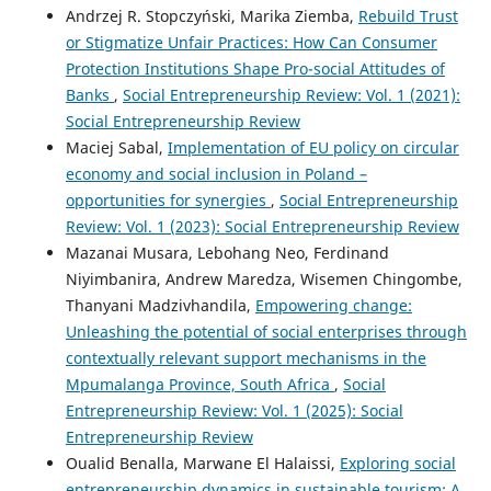
Andrzej R. Stopczyński, Marika Ziemba,
Rebuild Trust
or Stigmatize Unfair Practices: How Can Consumer
Protection Institutions Shape Pro-social Attitudes of
Banks
,
Social Entrepreneurship Review: Vol. 1 (2021):
Social Entrepreneurship Review
Maciej Sabal,
Implementation of EU policy on circular
economy and social inclusion in Poland –
opportunities for synergies
,
Social Entrepreneurship
Review: Vol. 1 (2023): Social Entrepreneurship Review
Mazanai Musara, Lebohang Neo, Ferdinand
Niyimbanira, Andrew Maredza, Wisemen Chingombe,
Thanyani Madzivhandila,
Empowering change:
Unleashing the potential of social enterprises through
contextually relevant support mechanisms in the
Mpumalanga Province, South Africa
,
Social
Entrepreneurship Review: Vol. 1 (2025): Social
Entrepreneurship Review
Oualid Benalla, Marwane El Halaissi,
Exploring social
entrepreneurship dynamics in sustainable tourism: A