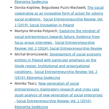
Ekonomia Społeczna
Dorota Koptiew, Bogusława Puzio-Wacławik,
The social
cooperative as an innovative form of action for solving
social problems
,
Social Entrepreneurship Review: Vol.
2 (2019): Social Innovation in Poland
Martyna Wronka-Pośpiech,
Exploring the mindset of
social entrepreneurs towards failure: Evidence from
focus group interviews
,
Social Entrepreneurship
Review: Vol. 2 (2024): Social Entrepreneurship Review
Michał Broniszewski,
Development of social economy
entities in Poland with particular emphasis on the
Opole region: Institutional and organizational
conditions
,
Social Entrepreneurship Review: Vol. 2
(2016): Ekonomia Społeczna
Monika Tkacz,
New generation of social
entrepreneurs: Exploratory research and cross case
study analysis of new generation of social enterprises
,
Social Entrepreneurship Review: Vol. 2 (2016):
Ekonomia Społeczna